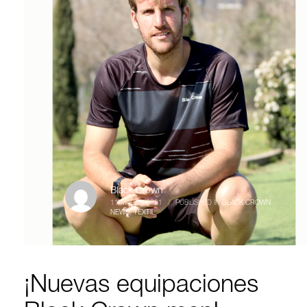
Black Crown
11 MARZO 2021
/
PUBLISHED IN
BLACK CROWN
NEWS
,
TEXTIL
¡Nuevas equipaciones