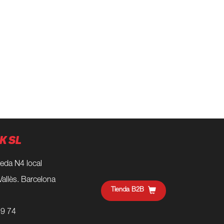
K SL
eda N4 local
Vallès. Barcelona
Tienda B2B
59 74