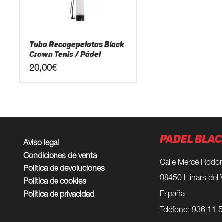
Tubo Recogepelotas Black
Crown Tenis / Pádel
20,00
€
Este
producto
tiene
múltiples
variantes.
PADEL BLAC
Las
Aviso legal
opciones
Condiciones de venta
Calle Mercè Rodor
se
Política de devoluciones
pueden
08450 Llinars del 
Política de cookies
elegir
España
Política de privacidad
en
la
Teléfono: 936 11 
página