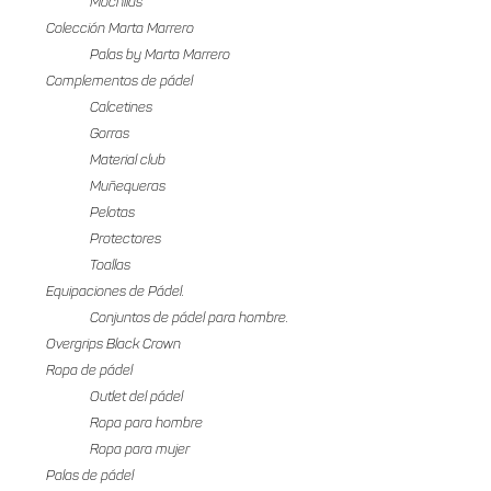
Mochilas
Colección Marta Marrero
Palas by Marta Marrero
Complementos de pádel
Calcetines
Gorras
Material club
Muñequeras
Pelotas
Protectores
Toallas
Equipaciones de Pádel.
Conjuntos de pádel para hombre.
Overgrips Black Crown
Ropa de pádel
Outlet del pádel
Ropa para hombre
Ropa para mujer
Palas de pádel