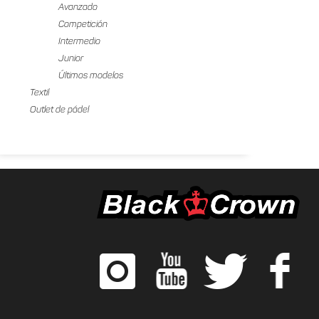
Avanzado
Competición
Intermedio
Junior
Últimos modelos
Textil
Outlet de pádel