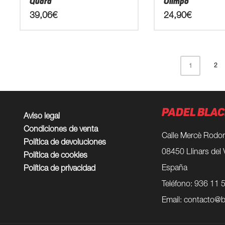
Quara
Olimpo
producto
producto
39,06
€
24,90
€
Este
Este
producto
producto
tiene
tiene
2
1
múltiples
múltiples
variantes.
variantes.
Las
Las
opciones
opciones
PADEL BLAC
se
se
Aviso legal
pueden
pueden
Condiciones de venta
elegir
elegir
Calle Mercè Rodor
Política de devoluciones
en
en
08450 Llinars del 
Política de cookies
la
la
página
página
España
Política de privacidad
de
de
Teléfono: 936 11 
producto
producto
Email:
contacto@b