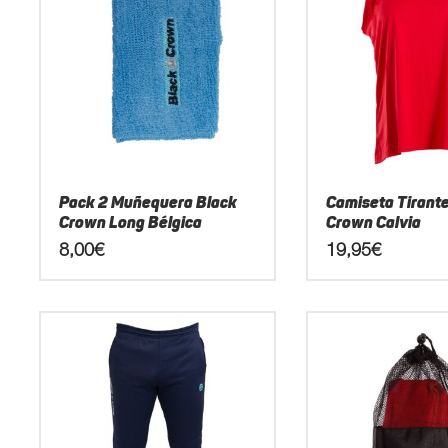
Pack 2 Muñequera Black
Camiseta Tirant
Crown Long Bélgica
Crown Calvia
8,00
€
19,95
€
Este
Este
producto
producto
tiene
tiene
múltiples
múltiples
variantes.
variantes.
Las
Las
opciones
opciones
se
se