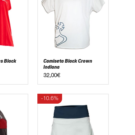
es Black
Camiseta Black Crown
Indiana
32,00
€
Este
producto
-10.6%
tiene
múltiples
variantes.
Las
opciones
se