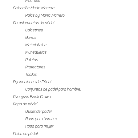
Mochilas
Colección Marta Marrero
Palas by Marta Marrero
Complementos de pádel
Calcetines
Gorras
Material club
Muñequeras
Pelotas
Protectores
Toallas
Equipaciones de Pádel.
Conjuntos de pádel para hombre.
Overgrips Black Crown
Ropa de pádel
Outlet del pádel
Ropa para hombre
Ropa para mujer
Palas de pádel