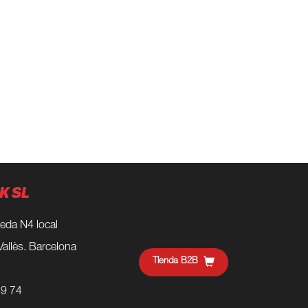
K SL
eda N4 local
Vallès. Barcelona
Tienda B2B
59 74