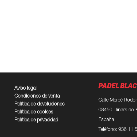
elegir
en
la
página
de
producto
PADEL BLAC
Aviso legal
Condiciones de venta
Calle Mercè Rodor
Política de devoluciones
08450 Llinars del 
Política de cookies
España
Política de privacidad
Teléfono: 936 11 