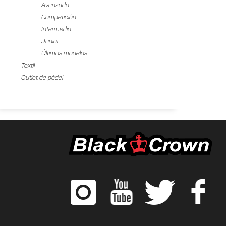
Avanzado
Competición
Intermedio
Junior
Últimos modelos
Textil
Outlet de pádel