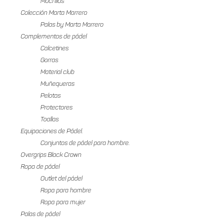
Mochilas
Colección Marta Marrero
Palas by Marta Marrero
Complementos de pádel
Calcetines
Gorras
Material club
Muñequeras
Pelotas
Protectores
Toallas
Equipaciones de Pádel.
Conjuntos de pádel para hombre.
Overgrips Black Crown
Ropa de pádel
Outlet del pádel
Ropa para hombre
Ropa para mujer
Palas de pádel