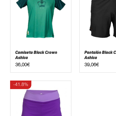
Camiseta Black Crown
Pantalón Black 
Ashica
Ashica
36,00
€
39,06
€
Este
Este
producto
producto
-41.8%
tiene
tiene
múltiples
múltiples
variantes.
variantes.
Las
Las
opciones
opciones
se
se