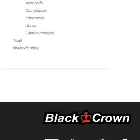
Avanzado
Competición
Intermedio
Junior
Últimos modelos
Textil
Outlet de pádel