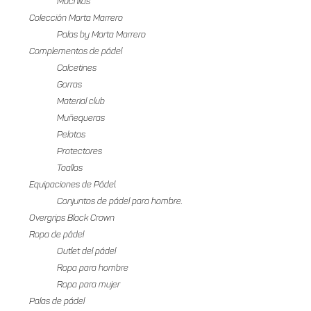
Mochilas
Colección Marta Marrero
Palas by Marta Marrero
Complementos de pádel
Calcetines
Gorras
Material club
Muñequeras
Pelotas
Protectores
Toallas
Equipaciones de Pádel.
Conjuntos de pádel para hombre.
Overgrips Black Crown
Ropa de pádel
Outlet del pádel
Ropa para hombre
Ropa para mujer
Palas de pádel