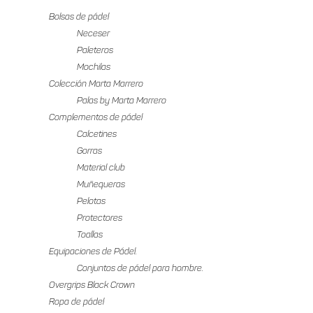
elegir
en
Bolsas de pádel
en
la
Neceser
la
página
Paleteros
página
de
Mochilas
de
producto
Colección Marta Marrero
producto
Palas by Marta Marrero
Complementos de pádel
Calcetines
Gorras
Material club
Muñequeras
Pelotas
Protectores
Toallas
Equipaciones de Pádel.
Conjuntos de pádel para hombre.
Overgrips Black Crown
Ropa de pádel