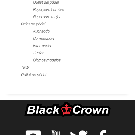
Outlet del pádel
Ropa para hombre
Ropa para mujer
Palas de pádel
Avanzado
Competición
Intermedio
Junior
Últimos modelos
Textil
Outlet de pádel