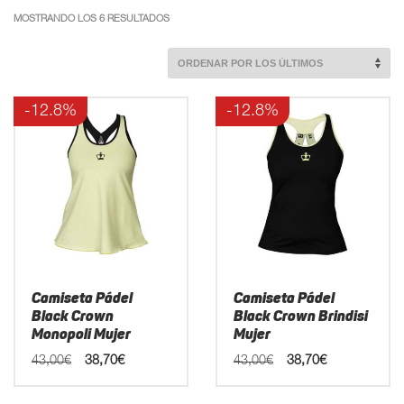
ORDENADO
MOSTRANDO LOS 6 RESULTADOS
POR
LOS
ÚLTIMOS
-12.8%
-12.8%
Camiseta Pádel
Camiseta Pádel
Black Crown
Black Crown Brindisi
Monopoli Mujer
Mujer
El
El
El
El
43,00
€
38,70
€
43,00
€
38,70
€
precio
precio
precio
precio
original
actual
original
actual
Este
Este