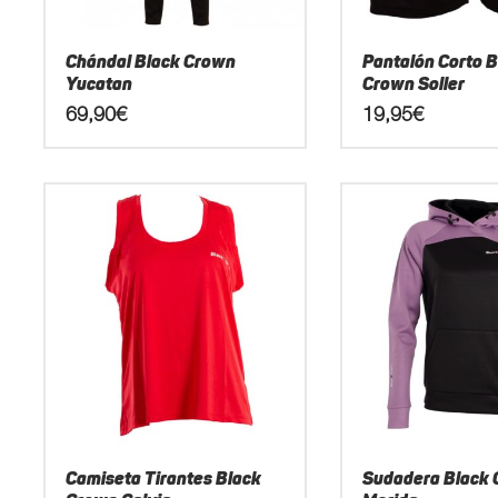
la
la
página
página
Chándal Black Crown
Pantalón Corto B
de
de
Yucatan
Crown Soller
producto
producto
69,90
€
19,95
€
Este
Este
producto
producto
tiene
tiene
múltiples
múltiples
variantes.
variantes.
Las
Las
opciones
opciones
se
se
pueden
pueden
elegir
elegir
en
en
la
la
página
página
Camiseta Tirantes Black
Sudadera Black
de
de