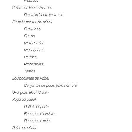
Mochilas
Colección Marta Marrero
Palas by Marta Marrero
Complementos de pádel
Calcetines
Gorras
Material club
Muñequeras
Pelotas
Protectores
Toallas
Equipaciones de Pádel.
Conjuntos de pádel para hombre.
Overgrips Black Crown
Ropa de pádel
Outlet del pádel
Ropa para hombre
Ropa para mujer
Palas de pádel