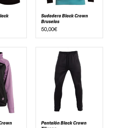
la
página
lack
Sudadera Black Crown
de
Bruselas
producto
50,00
€
Este
producto
tiene
múltiples
variantes.
Las
opciones
se
pueden
elegir
en
la
página
 Crown
Pantalón Black Crown
de