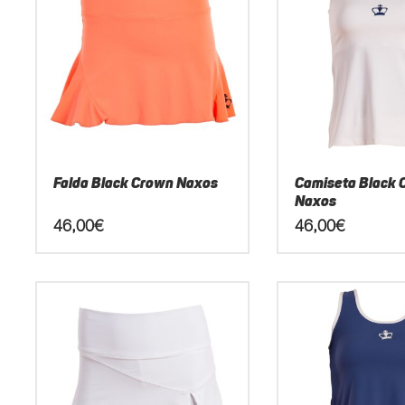
Falda Black Crown Naxos
Camiseta Black 
Naxos
46,00
€
46,00
€
Este
Este
producto
producto
tiene
tiene
múltiples
múltiples
variantes.
variantes.
Las
Las
opciones
opciones
se
se