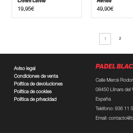
Crown Calvia
Merida
producto
producto
19,95
€
49,90
€
Este
Este
producto
producto
tiene
tiene
2
1
múltiples
múltiples
variantes.
variantes.
Las
Las
opciones
opciones
PADEL BLAC
se
se
Aviso legal
pueden
pueden
Condiciones de venta
elegir
elegir
Calle Mercè Rodor
Política de devoluciones
en
en
08450 Llinars del 
Política de cookies
la
la
página
página
España
Política de privacidad
de
de
Teléfono: 936 11 
producto
producto
Email:
contacto@b