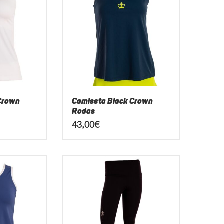
Crown
Camiseta Black Crown
Rodas
43,00
€
Este
producto
tiene
múltiples
variantes.
Las
opciones
se