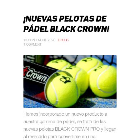
¡NUEVAS PELOTAS DE
PÁDEL BLACK CROWN!
15 SEPTIEMBRE 2020
OTROS
1 COMMENT
Hemos incorporado un nuevo producto a
nuestra gamma de pádel, se trata de las
nuevas pelotas BLACK CROWN PRO y llegan
al mercado para convertirse en una