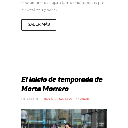
sobremanera al ejército imperial japonés por
su destreza y valor.
SABER MÁS
El inicio de temporada de
Marta Marrero
20 JUNIO 2019
BLACK CROWN NEWS
,
JUGADORES