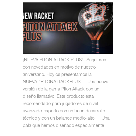
¡NUEVA PITON ATTACK PLUS! Seguimos
con novedades en motivo de nuestro
aniversario. Hoy os presentamos la
NUEVA #PITONATTACKPLUS. ⠀ Una nueva
versión de la gama Piton Attack con un
diseño llamativo. Este producto esta
recomendado para jugadores de nivel
avanzado-experto con un buen desarrollo
técnico y con un balance medio-alto. Una
pala que hemos diseñado especialmente