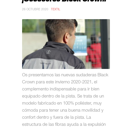
26 OCTUBRE 2020
TEXTIL
Os presentamos las nuevas sudaderas Black
Crown para este invierno 2020-2021, el
complemento indispensable para ir bien
equipado dentro de la pista. Se trata de un
modelo fabricado en 100% poliéster, muy
cómoda para tener una buena movilidad y
confort dentro y fuera de la pista. La
estructura de las fibras ayuda a la expulsión