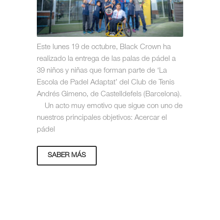
Este lunes 19 de octubre, Black Crown ha
realizado la entrega de las palas de pádel a
39 niños y niñas que forman parte de ‘La
Escola de Padel Adaptat’ del Club de Tenis
Andrés Gimeno, de Castelldefels (Barcelona).
Un acto muy emotivo que sigue con uno de
nuestros principales objetivos: Acercar el
pádel
SABER MÁS