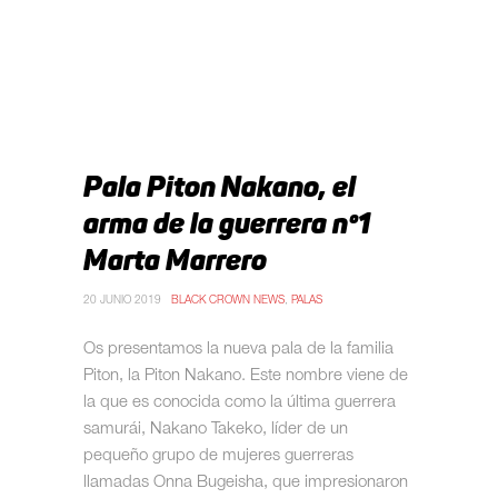
Pala Piton Nakano, el
arma de la guerrera nº1
Marta Marrero
20 JUNIO 2019
BLACK CROWN NEWS
,
PALAS
Os presentamos la nueva pala de la familia
Piton, la Piton Nakano. Este nombre viene de
la que es conocida como la última guerrera
samurái, Nakano Takeko, líder de un
pequeño grupo de mujeres guerreras
llamadas Onna Bugeisha, que impresionaron