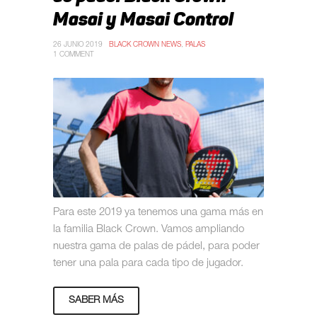
Masai y Masai Control
26 JUNIO 2019
BLACK CROWN NEWS
,
PALAS
1 COMMENT
Para este 2019 ya tenemos una gama más en
la familia Black Crown. Vamos ampliando
nuestra gama de palas de pádel, para poder
tener una pala para cada tipo de jugador.
SABER MÁS