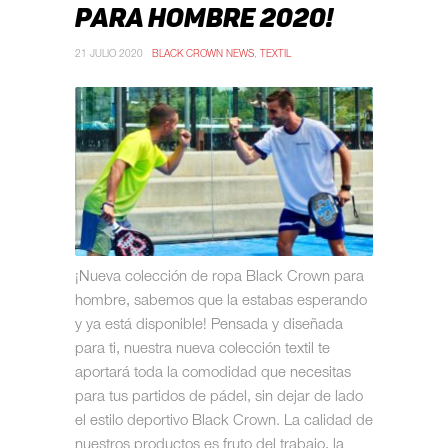
PARA HOMBRE 2020!
21 JULIO 2020
BLACK CROWN NEWS
,
TEXTIL
¡Nueva colección de ropa Black Crown para
hombre, sabemos que la estabas esperando
y ya está disponible! Pensada y diseñada
para ti, nuestra nueva colección textil te
aportará toda la comodidad que necesitas
para tus partidos de pádel, sin dejar de lado
el estilo deportivo Black Crown. La calidad de
nuestros productos es fruto del trabajo, la