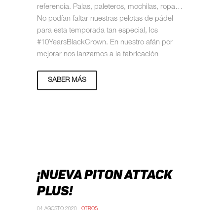
referencia. Palas, paleteros, mochilas, ropa…
No podían faltar nuestras pelotas de pádel
para esta temporada tan especial, los
#10YearsBlackCrown. En nuestro afán por
mejorar nos lanzamos a la fabricación
SABER MÁS
¡NUEVA PITON ATTACK
PLUS!
04 AGOSTO 2020
OTROS