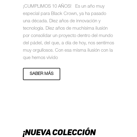
¡CUMPLIMOS 10 AÑOS! Es un año muy
especial para Black Crown, ya ha pasado
una década. Diez años de innovación y
tecnología. Diez años de muchísima ilusión
por consolidar un proyecto dentro del mundo
del pádel, del que, a día de hoy, nos sentimos
muy orgullosos. Con esa misma ilusión con la
que hemos vivido
SABER MÁS
¡NUEVA COLECCIÓN