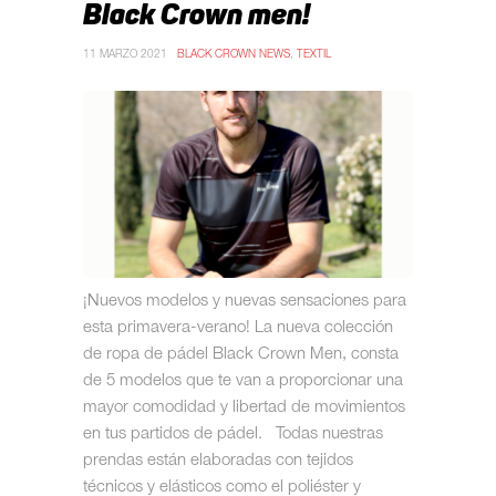
Black Crown men!
11 MARZO 2021
BLACK CROWN NEWS
,
TEXTIL
¡Nuevos modelos y nuevas sensaciones para
esta primavera-verano! La nueva colección
de ropa de pádel Black Crown Men, consta
de 5 modelos que te van a proporcionar una
mayor comodidad y libertad de movimientos
en tus partidos de pádel. Todas nuestras
prendas están elaboradas con tejidos
técnicos y elásticos como el poliéster y