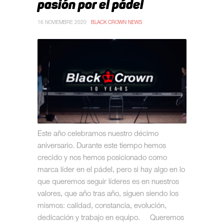
pasión por el pádel
16 NOVIEMBRE 2020
BLACK CROWN NEWS
Este año celebramos nuestro décimo
aniversario. Durante este tiempo hemos
crecido y nos hemos posicionado como
marca líder en el pádel, pero si hay algo en lo
que queremos seguir líderes es en nuestros
valores, que año tras año, siguen siendo los
mismos: calidad, constancia, evolución,
dedicación y trabajo en equipo. Queremos