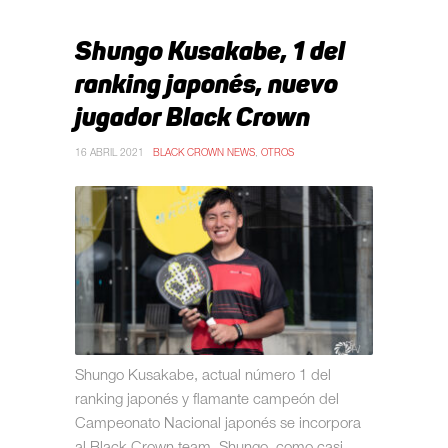
Shungo Kusakabe, 1 del
ranking japonés, nuevo
jugador Black Crown
16 ABRIL 2021
BLACK CROWN NEWS
,
OTROS
Shungo Kusakabe, actual número 1 del
ranking japonés y flamante campeón del
Campeonato Nacional japonés se incorpora