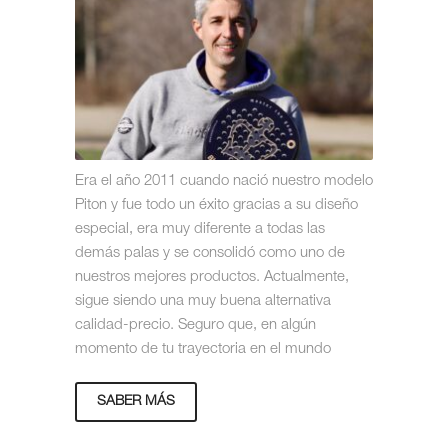
Era el año 2011 cuando nació nuestro modelo
Piton y fue todo un éxito gracias a su diseño
especial, era muy diferente a todas las
demás palas y se consolidó como uno de
nuestros mejores productos. Actualmente,
sigue siendo una muy buena alternativa
calidad-precio. Seguro que, en algún
momento de tu trayectoria en el mundo
SABER MÁS