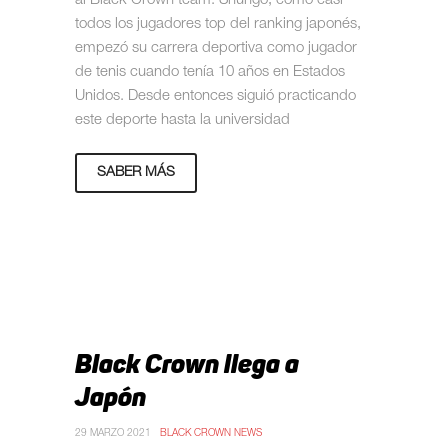
al Black Crown team. Shungo, como casi
todos los jugadores top del ranking japonés,
empezó su carrera deportiva como jugador
de tenis cuando tenía 10 años en Estados
Unidos. Desde entonces siguió practicando
este deporte hasta la universidad
SABER MÁS
Black Crown llega a
Japón
29 MARZO 2021
BLACK CROWN NEWS