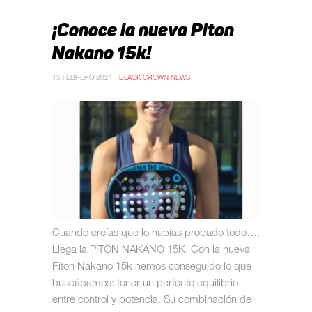
¡Conoce la nueva Piton
Nakano 15k!
15 FEBRERO 2021
BLACK CROWN NEWS
Cuando creías que lo habías probado todo….
Llega la PITON NAKANO 15K. Con la nueva
Piton Nakano 15k hemos conseguido lo que
buscábamos: tener un perfecto equilibrio
entre control y potencia. Su combinación de