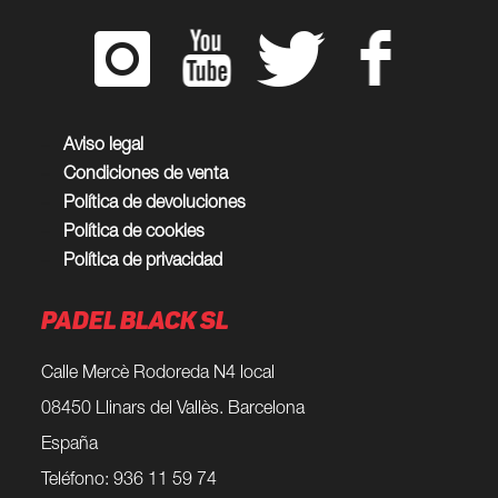
Las
Las
opciones
opciones
se
se
pueden
pueden
elegir
elegir
en
en
Aviso legal
la
la
Condiciones de venta
página
página
de
de
Política de devoluciones
producto
producto
Política de cookies
Política de privacidad
PADEL BLACK SL
Calle Mercè Rodoreda N4 local
08450 Llinars del Vallès. Barcelona
España
Teléfono: 936 11 59 74