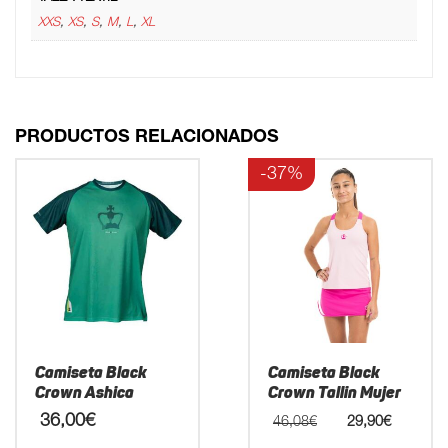
XXS
,
XS
,
S
,
M
,
L
,
XL
PRODUCTOS RELACIONADOS
-37%
Camiseta Black
Camiseta Black
Crown Ashica
Crown Tallin Mujer
El
El
36,00
€
46,08
€
29,90
€
precio
precio