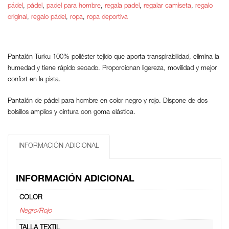
pádel
,
pádel
,
padel para hombre
,
regala padel
,
regalar camiseta
,
regalo
original
,
regalo pádel
,
ropa
,
ropa deportiva
Pantalón Turku 100% poliéster tejido que aporta transpirabilidad, elimina la
humedad y tiene rápido secado. Proporcionan ligereza, movilidad y mejor
confort en la pista.
Pantalón de pádel para hombre en color negro y rojo. Dispone de dos
bolsillos amplios y cintura con goma elástica.
INFORMACIÓN ADICIONAL
INFORMACIÓN ADICIONAL
COLOR
Negro/Rojo
TALLA TEXTIL