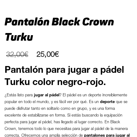
Pantalón Black Crown
Turku
El
El
32,00
€
25,00
€
precio
precio
original
actual
Pantalón para jugar a pádel
era:
es:
32,00€.
25,00€.
Turku color negro-rojo.
¿Estás listo para
jugar al pádel
? El pádel es un deporte increíblemente
popular en todo el mundo, y es fácil ver por qué. Es un
deporte
que se
puede disfrutar tanto en solitario como en grupo, y es una forma
excelente de estabilizarse en forma. Si estás buscando la equipación
perfecta para jugar al pádel, has llegado al lugar correcto. En Black
Crown, tenemos todo lo que necesitas para jugar al pádel de la manera
correcta. Ofrecemos una amplia selección de
pantalones para jugar al