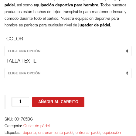
pádel
, así como
equipación deportiva para hombre
. Todos nuestros
productos están hechos de tejido transpirable para mantenerte fresco y
cómodo durante todo el partido. Nuestra equipación deportiva para
hombre es perfecta para cualquier nivel de
jugador de pádel.
COLOR
TALLA TEXTIL
Pantalón
AÑADIR AL CARRITO
Black
Crown
SKU:
Turku
001765BC
Categoría:
cantidad
Outlet de pádel
Etiquetas:
deporte
,
entrenamiento padel
,
entrenar padel
,
equipación