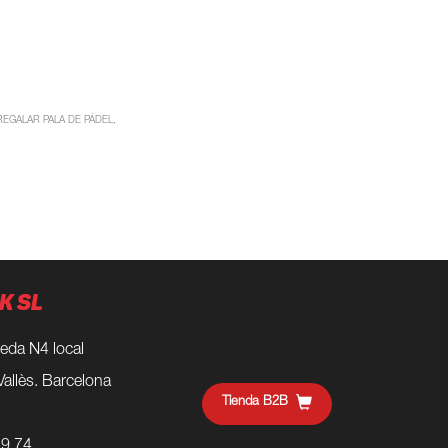
REGALAR PALA DE PÁDEL
K SL
eda N4 local
Vallès. Barcelona
Tienda B2B
59 74