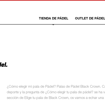
TIENDA DE PÁDEL
OUTLET DE PÁDE
el.
¿Cómo elegir mi pala de Pádel? Palas de Pádel Black Crown. Ca
deporte y la pregunta de ¿Cómo elegir tu pala de pádel? se ha 
sección de Elige tu pala de Black Crown, os vamos a echar un